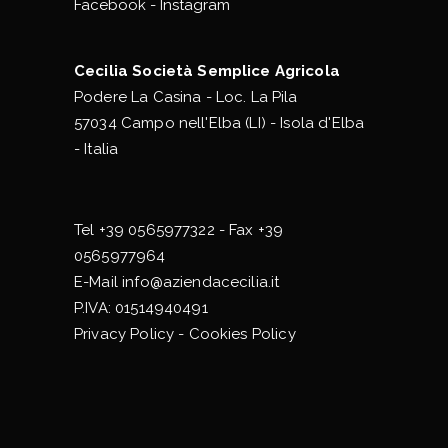
Facebook
-
Instagram
Cecilia Società Semplice Agricola
Podere La Casina - Loc. La Pila
57034 Campo nell'Elba (LI) - Isola d'Elba
- Italia
Tel
+39 0565977322
- Fax +39
0565977964
E-Mail
info@aziendacecilia.it
P.IVA: 01514940491
Privacy Policy
-
Cookies Policy