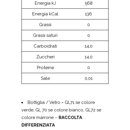
Energia kJ
568
Energia kCal
136
Grassi
0
Grassi saturi
0
Carboidrati
14,0
Zuccheri
14,0
Proteine
0
Sale
0,01
Bottiglia / Vetro = GL71 se colore
verde, GL 70 se colore bianco, GL72 se
colore marrone –
RACCOLTA
DIFFERENZIATA