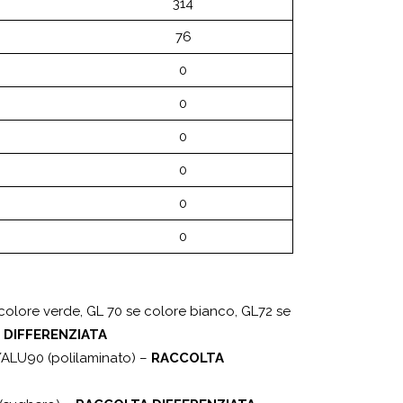
314
76
0
0
0
0
0
0
e colore verde, GL 70 se colore bianco, GL72 se
 DIFFERENZIATA
ALU90 (polilaminato) –
RACCOLTA