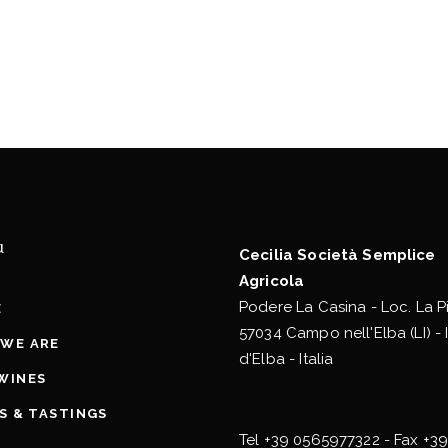
u
Cecilia Società Semplice
Agricola
Podere La Casina - Loc. La P
E
57034 Campo nell'Elba (LI) - 
WE ARE
d'Elba - Italia
WINES
TS & TASTINGS
Tel
+39 0565977322
- Fax +3