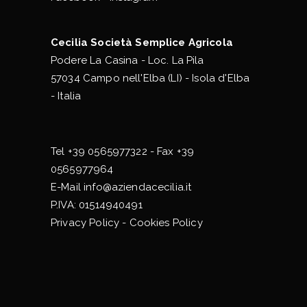
Cecilia Società Semplice Agricola
Podere La Casina - Loc. La Pila
57034 Campo nell'Elba (LI) - Isola d'Elba
- Italia
Tel
+39 0565977322
- Fax +39
0565977964
E-Mail
info@aziendacecilia.it
P.IVA: 01514940491
Privacy Policy
-
Cookies Policy