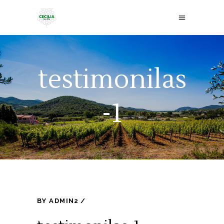
testimonilas
-1
BY
ADMIN2