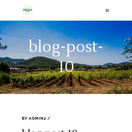
blog-post-
10
BY
ADMIN2