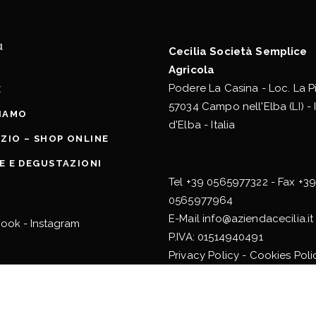
u
Cecilia Società Semplice
Agricola
Podere La Casina - Loc. La P
E
57034 Campo nell'Elba (LI) - 
SIAMO
d'Elba - Italia
ZIO – SHOP ONLINE
TE E DEGUSTAZIONI
Tel
+39 0565977322
- Fax +3
0565977964
E-Mail
info@aziendacecilia.it
book
-
Instagram
P.IVA: 01514940491
Privacy Policy
-
Cookies Poli