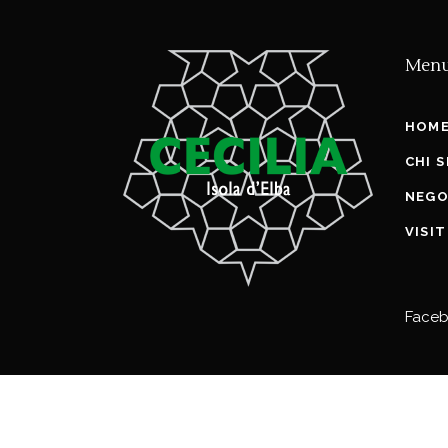
Men
HOM
CHI 
NEGO
VISI
Face