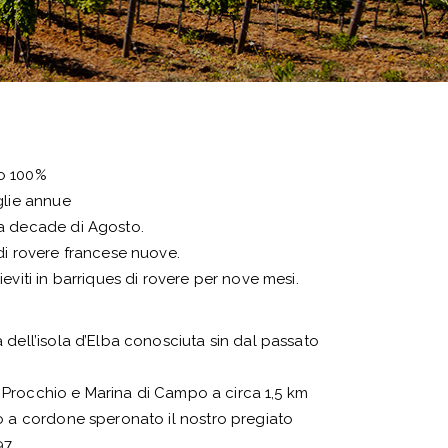
o 100%
glie annue
a decade di Agosto.
di rovere francese nuove.
eviti in barriques di rovere per nove mesi.
 dell’isola d’Elba conosciuta sin dal passato
tra Procchio e Marina di Campo a circa 1,5 km
o a cordone speronato il nostro pregiato
7.