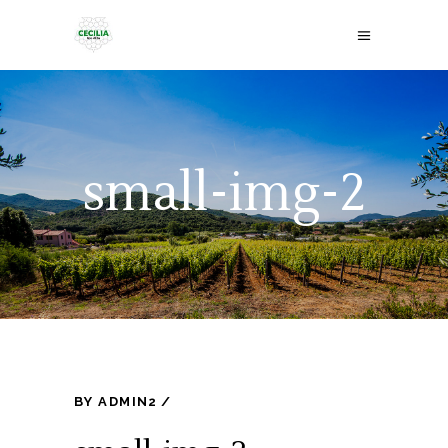
small-img-2
BY
ADMIN2