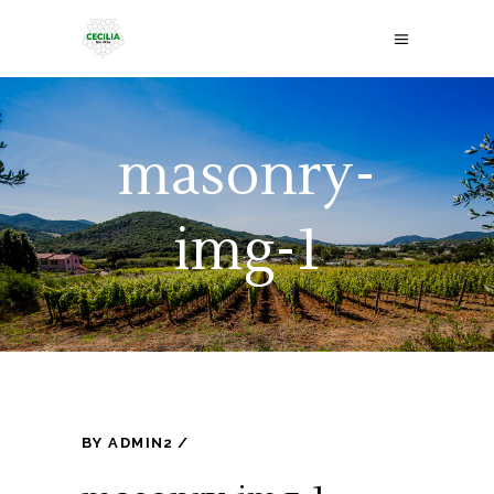
masonry-
img-1
BY
ADMIN2