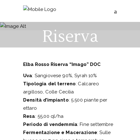
Elba Rosso
Riserva
Elba Rosso Riserva “Imago” DOC
Uva
: Sangiovese 90%, Syrah 10%
Tipologia del terreno
: Calcareo
argilloso, Colle Cecilia
Densità d’impianto
: 5.500 piante per
ettaro
Resa
: 55,00 ql/ha
Periodo di vendemmia
: Fine settembre
Fermentazione e Macerazione
: Sulle