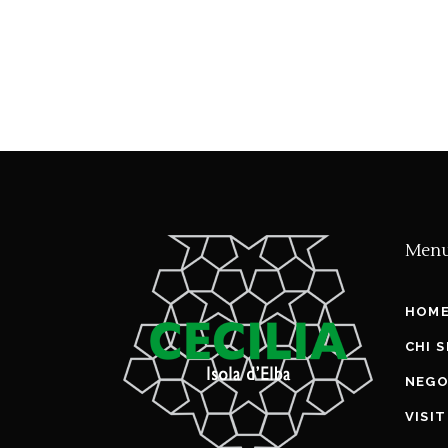
Men
HOM
CHI 
NEGO
VISI