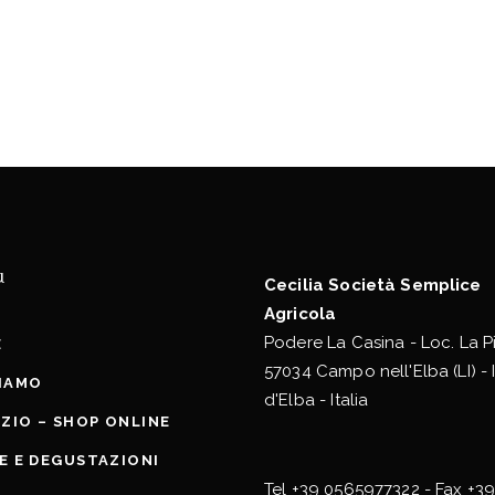
u
Cecilia Società Semplice
Agricola
Podere La Casina - Loc. La P
E
57034 Campo nell'Elba (LI) - 
SIAMO
d'Elba - Italia
ZIO – SHOP ONLINE
TE E DEGUSTAZIONI
Tel
+39 0565977322
- Fax +3