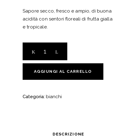
Sapore secco, fresco e ampio, di buona
acidità con sentori floreali di frutta gialla
e tropicale.
Elba
Ansonica
DOC
2025
AGGIUNGI AL CARRELLO
1
bottiglia
quantity
Categoria:
bianchi
DESCRIZIONE