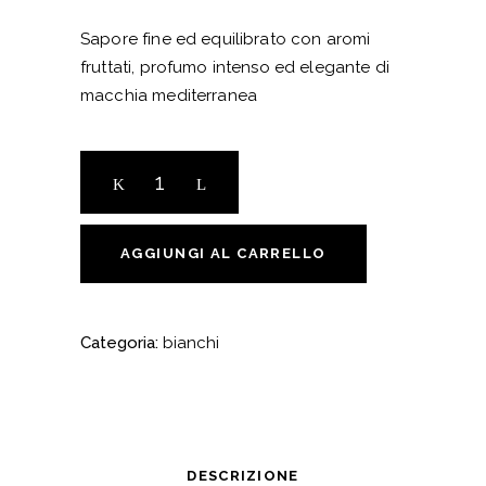
Sapore fine ed equilibrato con aromi
fruttati, profumo intenso ed elegante di
macchia mediterranea
Vermentino
IGT
2025
1
AGGIUNGI AL CARRELLO
bottiglia
quantity
Categoria:
bianchi
DESCRIZIONE