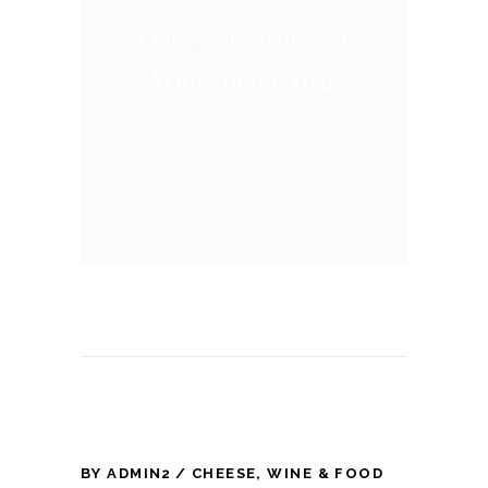
Our Awards for Best
Wines of the Year
BY
ADMIN2
CHEESE
,
WINE & FOOD