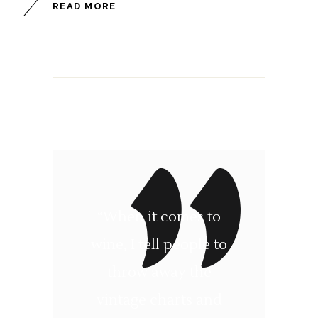
READ MORE
“When it comes to
wine, I tell people to
throw away the
vintage charts and